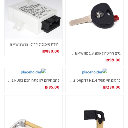
יחידת אימובילייזר ל- BMW EWS3
₪
880.00
גלם חריטה לאופנוע במוו BMW עם מקום לשבב
₪
99.00
כרסום היי ספיד H114 לדוקאטי ובמוו מתוצרת סילקה איטליה
להב חירום למפתח חכם BMW CAS1 HU92
₪
85.00
₪
280.00