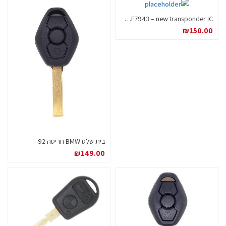
PCF7943 – new transponder IC שבב אימובילייזר BMW
₪
150.00
בית שלט BMW חריטה 92
₪
149.00