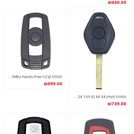
₪
680.00
מפתח קרבה BMW CAS3 315Mhz Hands Free
₪
899.00
מפתח מעויין X1 X6 X4 תדר 434 ID7944
₪
749.00