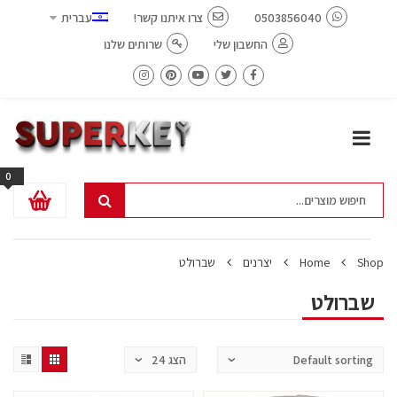
0503856040
צרו איתנו קשר!
עברית
החשבון שלי
שרותים שלנו
0
Shop
Home
יצרנים
שברולט
שברולט