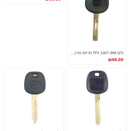
גלם JMA לשבב TPX חריטה מרכזית יונדאי קיה טויוטה TOYO 36P
₪
68.00